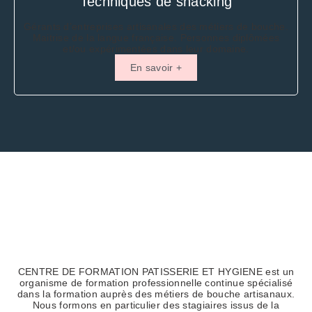
Techniques de snacking
Gérants d’entreprises artisanales des métiers de bouche.
Maitrise de la langue française. Personnes diplômées
et/ou expérimentées dans leur domaine.
En savoir +
CENTRE DE FORMATION PATISSERIE ET HYGIENE est un
organisme de formation professionnelle continue spécialisé
dans la formation auprès des métiers de bouche artisanaux.
Nous formons en particulier des stagiaires issus de la