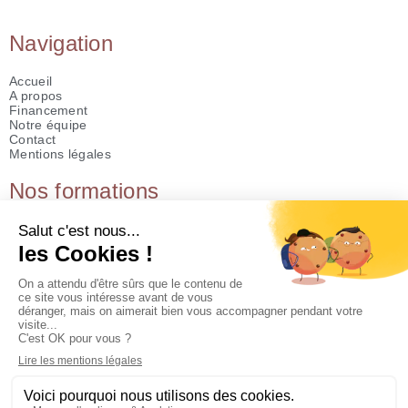
Navigation
Accueil
A propos
Financement
Notre équipe
Contact
Mentions légales
Nos formations
Formation à l'hygiène alimentaire
Formation aux risques professionnels
Formation aux obligations légales
Techniques de pâtisserie
Techniques de pâtisserie – spécialités fêtes de fin d’année
Techniques de pâtisserie – spécialités pâques
Techniques de snacking
Contact
54 Rue Paul Verlaine, 69100 Villeurbanne, France
+33 9 80 80 70 75